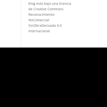
blog está bajo una
licencia
de Creative Commons
Reconocimiento-
NoComercial-
SinObraDerivada 4.0
Internacional
.