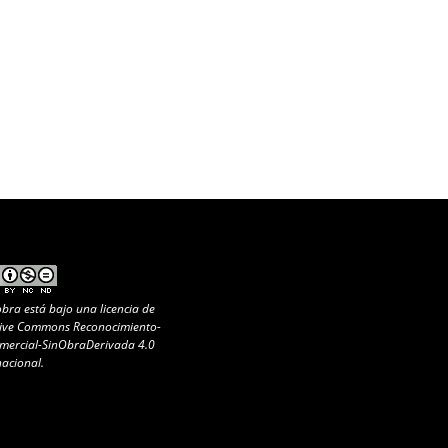
obra está bajo una
licencia de
ive Commons Reconocimiento-
ercial-SinObraDerivada 4.0
nacional
.