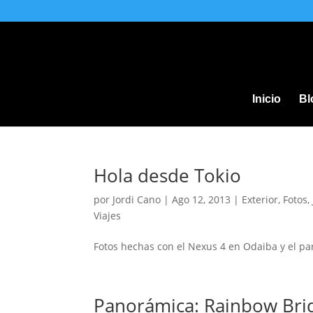
Inicio
Bl
Hola desde Tokio
por
Jordi Cano
|
Ago 12, 2013
|
Exterior
,
Fotos
,
Viajes
Fotos hechas con el Nexus 4 en Odaiba y el par
Panorámica: Rainbow Bri