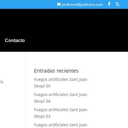
jordicano@jordicano.com
Contacto
Entradas recientes
Fuegos artificiales Sant Joan
yo
,
Despí 05
Fuegos artificiales Sant Joan
Despí 04
Fuegos artificiales Sant Joan
Despí 03
Fuegos artificiales Sant Joan