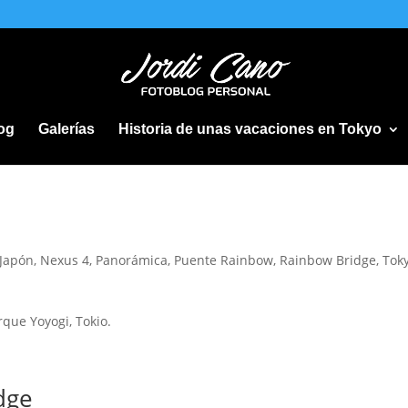
og
Galerías
Historia de unas vacaciones en Tokyo
Japón
,
Nexus 4
,
Panorámica
,
Puente Rainbow
,
Rainbow Bridge
,
Tok
que Yoyogi, Tokio.
dge