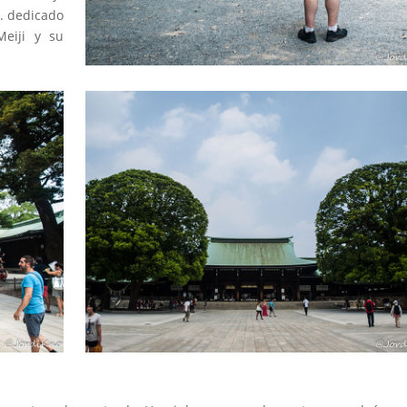
e. dedicado
Meiji y su