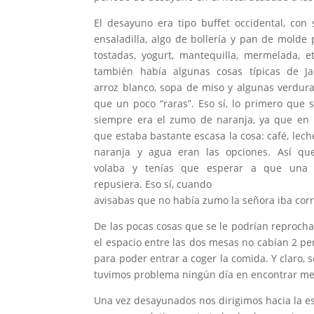
El desayuno era tipo buffet occidental, con 
ensaladilla, algo de bollería y pan de molde
tostadas, yogurt, mantequilla, mermelada, e
también había algunas cosas típicas de J
arroz blanco, sopa de miso y algunas verdur
que un poco “raras”. Eso sí, lo primero que 
siempre era el zumo de naranja, ya que en 
que estaba bastante escasa la cosa: café, lec
naranja y agua eran las opciones. Así qu
volaba y tenías que esperar a que una 
repusiera. Eso sí, cuando
avisabas que no había zumo la señora iba corrie
De las pocas cosas que se le podrían reprocha
el espacio entre las dos mesas no cabían 2 pe
para poder entrar a coger la comida. Y claro
tuvimos problema ningún día en encontrar mes
Una vez desayunados nos dirigimos hacia la est