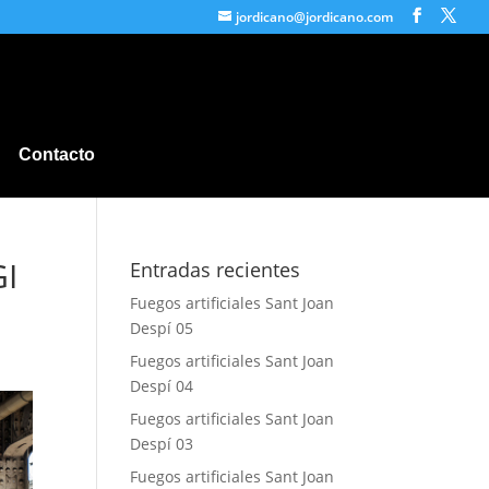
jordicano@jordicano.com
Contacto
GI
Entradas recientes
Fuegos artificiales Sant Joan
Despí 05
Fuegos artificiales Sant Joan
Despí 04
Fuegos artificiales Sant Joan
Despí 03
Fuegos artificiales Sant Joan