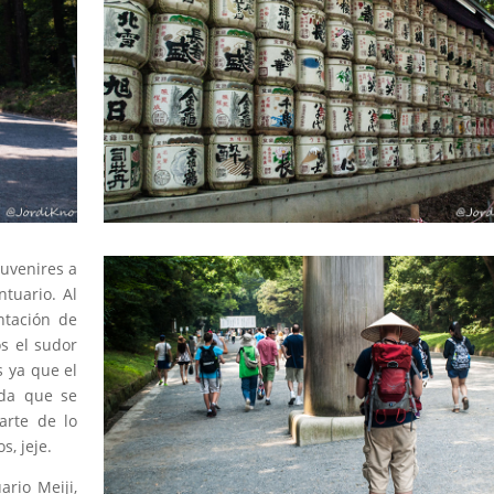
uvenires a
ntuario. Al
ntación de
s el sudor
 ya que el
ida que se
arte de lo
, jeje.
ario Meiji,