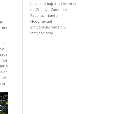
blog está bajo una
licencia
de Creative Commons
Reconocimiento-
NoComercial-
rque.
SinObraDerivada 4.0
o era
Internacional
.
i de
viesa
eada
 nos
ario
es de
dones
rio.