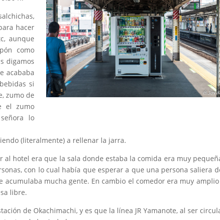
salchichas,
 para hacer
tc, aunque
apón como
as digamos
se acababa
bebidas si
he, zumo de
e el zumo
señora lo
ndo (literalmente) a rellenar la jarra.
r al hotel era que la sala donde estaba la comida era muy pequeñ
rsonas, con lo cual había que esperar a que una persona saliera de
, se acumulaba mucha gente. En cambio el comedor era muy amplio
a libre.
ación de Okachimachi, y es que la línea JR Yamanote, al ser circula