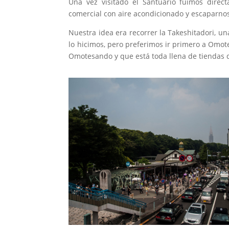
Una vez visitado el Santuario fuimos dire
comercial con aire acondicionado y escaparnos
Nuestra idea era recorrer la Takeshitadori, u
lo hicimos, pero preferimos ir primero a Omot
Omotesando y que está toda llena de tiendas 