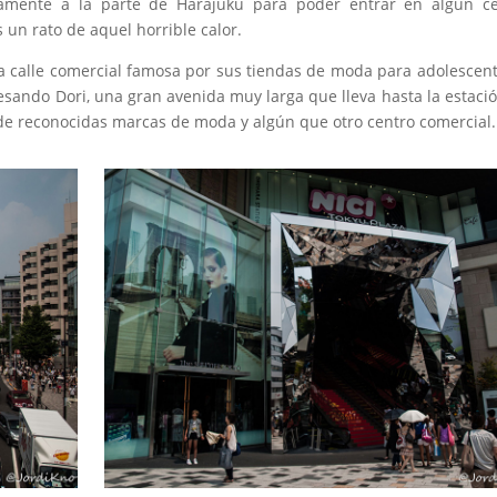
ctamente a la parte de Harajuku para poder entrar en algún c
 un rato de aquel horrible calor.
na calle comercial famosa por sus tiendas de moda para adolescent
esando Dori, una gran avenida muy larga que lleva hasta la estaci
de reconocidas marcas de moda y algún que otro centro comercial.