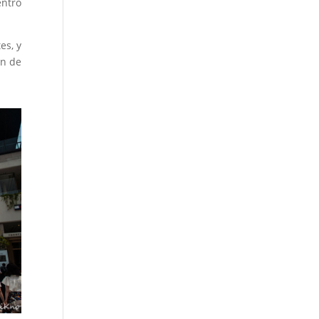
entro
es, y
ón de