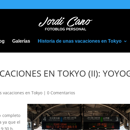
og
Galerías
Historia de unas vacaciones en Tokyo
CACIONES EN TOKYO (II): YOYO
as vacaciones en Tokyo
|
0 Comentarios
o completo
a ya que el
 9:30 h.