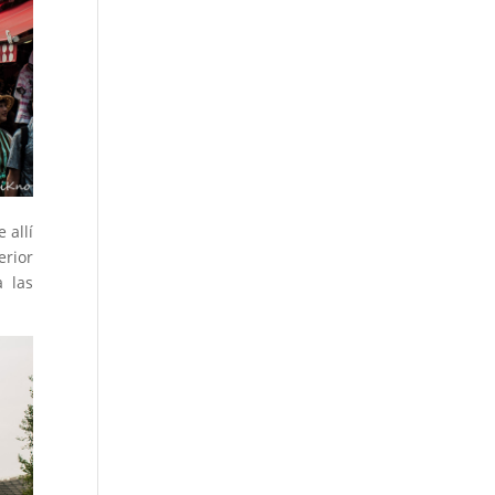
 allí
erior
a las