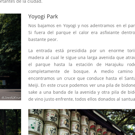
rtantes de la ciudad.
Yoyogi Park
Nos bajamos en Yoyogi y nos adentramos en el pa
Si fuera del parque el calor era asfixiante dentr
bastante peor.
La entrada está presidida por un enorme tori
madera al cual le sigue una larga avenida que atra
el parque hasta la estación de Harajuku rod
completamente de bosque. A medio camino
encontramos un cruce que conduce hasta el Santu
Meiji. En este cruce podemos ver una pila de bidon
sake a una banda de la avenida y otra pila de bi
de vino justo enfrente, todos ellos donados al santua