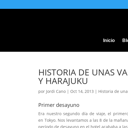
Inicio
Bl
HISTORIA DE UNAS VA
Y HARAJUKU
por
Jordi Cano
|
Oct 14, 2013
|
Historia de un
Primer desayuno
Era nuestro segundo día de viaje, el primer
en Tokyo. Nos levantamos a las 8 de la mañan
período de desayuno en el hotel acababa a las