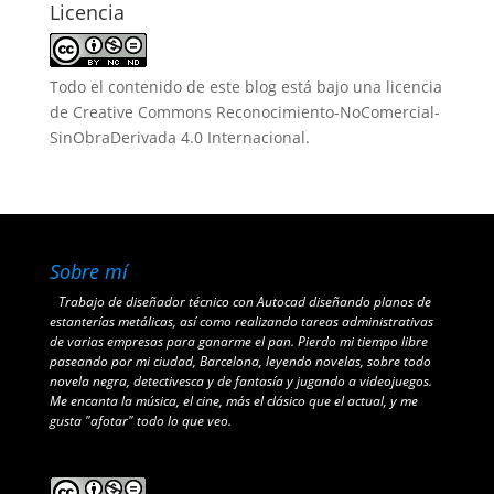
Licencia
Todo el contenido de este blog está bajo una
licencia
de Creative Commons Reconocimiento-NoComercial-
SinObraDerivada 4.0 Internacional
.
Sobre mí
Trabajo de diseñador técnico con Autocad diseñando planos de
estanterías metálicas, así como realizando tareas administrativas
de varias empresas para ganarme el pan. Pierdo mi tiempo libre
paseando por mi ciudad, Barcelona, leyendo novelas, sobre todo
novela negra, detectivesca y de fantasía y jugando a videojuegos.
Me encanta la música, el cine, más el clásico que el actual, y me
gusta "afotar" todo lo que veo.