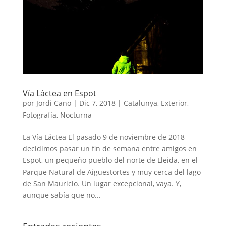
Vía Láctea en Espot
por
Jordi Cano
|
Dic 7, 2018
|
Catalunya
,
Exterior
,
Fotografía
,
Nocturna
La Vía Láctea El pasado 9 de noviembre de 2018
decidimos pasar un fin de semana entre amigos en
Espot, un pequeño pueblo del norte de Lleida, en el
Parque Natural de Aigüestortes y muy cerca del lago
de San Mauricio. Un lugar excepcional, vaya. Y,
aunque sabía que no...