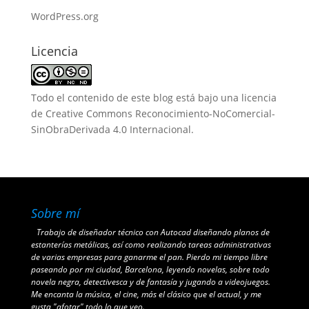
WordPress.org
Licencia
Todo el contenido de este blog está bajo una
licencia
de Creative Commons Reconocimiento-NoComercial-
SinObraDerivada 4.0 Internacional
.
Sobre mí
Trabajo de diseñador técnico con Autocad diseñando planos de
estanterías metálicas, así como realizando tareas administrativas
de varias empresas para ganarme el pan. Pierdo mi tiempo libre
paseando por mi ciudad, Barcelona, leyendo novelas, sobre todo
novela negra, detectivesca y de fantasía y jugando a videojuegos.
Me encanta la música, el cine, más el clásico que el actual, y me
gusta "afotar" todo lo que veo.