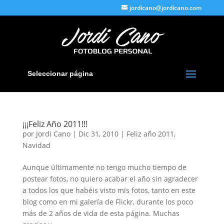
jordicano@jordicano.com
Seleccionar página
¡¡¡Feliz Año 2011!!!
por
Jordi Cano
|
Dic 31, 2010
|
Feliz año 2011
,
Navidad
Aunque últimamente no tengo mucho tiempo de
postear fotos, no quiero acabar el año sin agradecer
a todos los que habéis visto mis fotos, tanto en este
blog como en mi galería de Flickr, durante los poco
más de 2 años de vida de esta página. Muchas