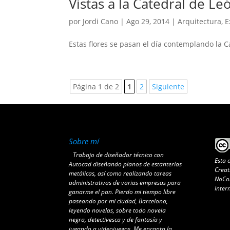
Vistas a la Catedral de Le
por
Jordi Cano
|
Ago 29, 2014
|
Arquitectura
,
E
Estas flores se pasan el día contemplando la 
Página 1 de 2
1
2
Siguiente
Sobre mí
Trabajo de diseñador técnico con
Esta 
Autocad diseñando planos de estanterías
Creat
metálicas, así como realizando tareas
NoCom
administrativas de varias empresas para
Inter
ganarme el pan. Pierdo mi tiempo libre
paseando por mi ciudad, Barcelona,
leyendo novelas, sobre todo novela
negra, detectivesca y de fantasía y
jugando a videojuegos. Me encanta la