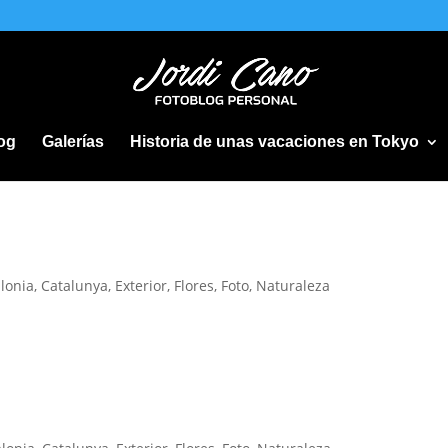
og
Galerías
Historia de unas vacaciones en Tokyo
lonia
,
Catalunya
,
Exterior
,
Flores
,
Foto
,
Naturaleza