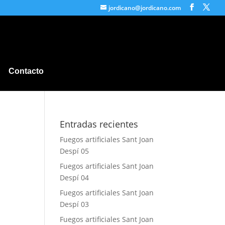
jordicano@jordicano.com
Contacto
Entradas recientes
Fuegos artificiales Sant Joan
Despí 05
Fuegos artificiales Sant Joan
Despí 04
Fuegos artificiales Sant Joan
Despí 03
Fuegos artificiales Sant Joan