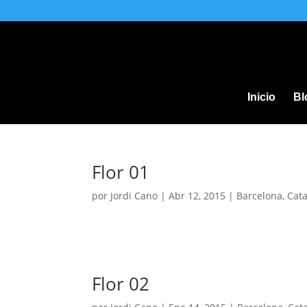
Inicio
Bl
Flor 01
por
Jordi Cano
|
Abr 12, 2015
|
Barcelona
,
Cata
Flor 02