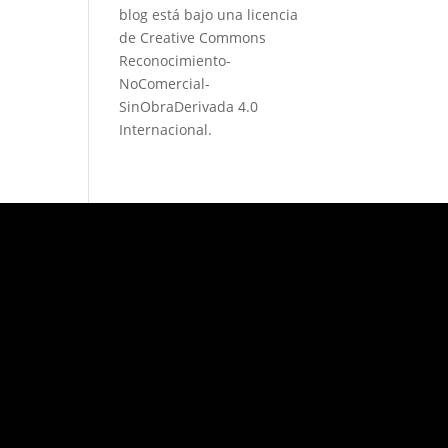
blog está bajo una
licencia
de Creative Commons
Reconocimiento-
NoComercial-
SinObraDerivada 4.0
Internacional
.