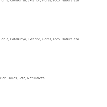
alonia
,
Catalunya
,
Exterior
,
Flores
,
Foto
,
Naturaleza
alonia
,
Catalunya
,
Exterior
,
Flores
,
Foto
,
Naturaleza
rior
,
Flores
,
Foto
,
Naturaleza