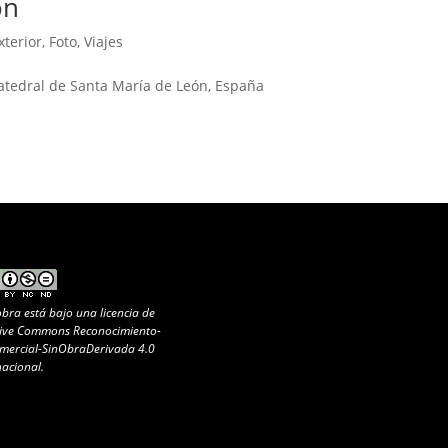
ón
xterior
,
Foto
,
Viajes
Catedral de Santa María de León, España
obra está bajo una
licencia de
ive Commons Reconocimiento-
ercial-SinObraDerivada 4.0
nacional
.