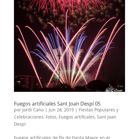
Fuegos artificiales Sant Joan Despí 05
por
Jordi Cano
|
Jun 28, 2019
|
Fiestas Populares y
Celebraciones
,
Fotos
,
Fuegos artificales
,
Sant Joan
Despí
Fuegos artificiales de fin de Fiesta Mayor en el