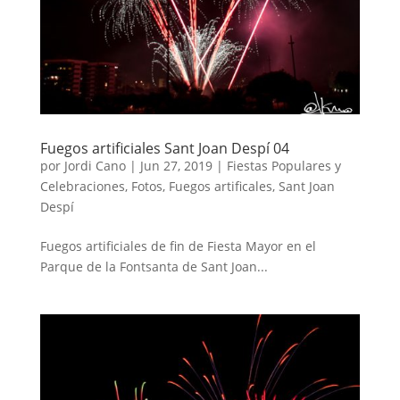
Fuegos artificiales Sant Joan Despí 04
por
Jordi Cano
|
Jun 27, 2019
|
Fiestas Populares y
Celebraciones
,
Fotos
,
Fuegos artificales
,
Sant Joan
Despí
Fuegos artificiales de fin de Fiesta Mayor en el
Parque de la Fontsanta de Sant Joan...