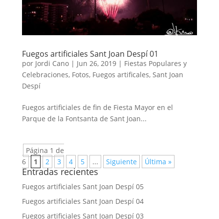
Fuegos artificiales Sant Joan Despí 01
por
Jordi Cano
|
Jun 26, 2019
|
Fiestas Populares y
Celebraciones
,
Fotos
,
Fuegos artificales
,
Sant Joan
Despí
Fuegos artificiales de fin de Fiesta Mayor en el
Parque de la Fontsanta de Sant Joan...
Página 1 de
6
1
2
3
4
5
...
Siguiente
Última »
Entradas recientes
Fuegos artificiales Sant Joan Despí 05
Fuegos artificiales Sant Joan Despí 04
Fuegos artificiales Sant Joan Despí 03