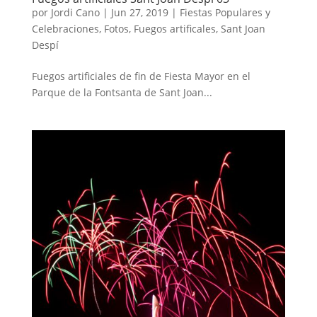
por
Jordi Cano
|
Jun 27, 2019
|
Fiestas Populares y
Celebraciones
,
Fotos
,
Fuegos artificales
,
Sant Joan
Despí
Fuegos artificiales de fin de Fiesta Mayor en el
Parque de la Fontsanta de Sant Joan...