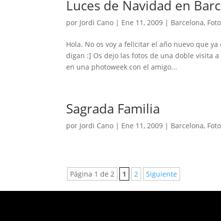
Luces de Navidad en Barc
por
Jordi Cano
|
Ene 11, 2009
|
Barcelona
,
Fot
Hola. No os voy a felicitar el año nuevo que ya
digan :] Os dejo las fotos de una doble visita
en una photoweek con el amigo...
Sagrada Familia
por
Jordi Cano
|
Ene 11, 2009
|
Barcelona
,
Fot
Página 1 de 2
1
2
Siguiente