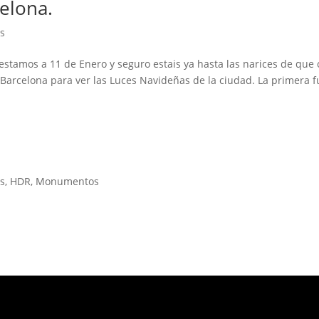
elona.
os
 estamos a 11 de Enero y seguro estais ya hasta las narices de que 
 a Barcelona para ver las Luces Navideñas de la ciudad. La primera 
os
,
HDR
,
Monumentos