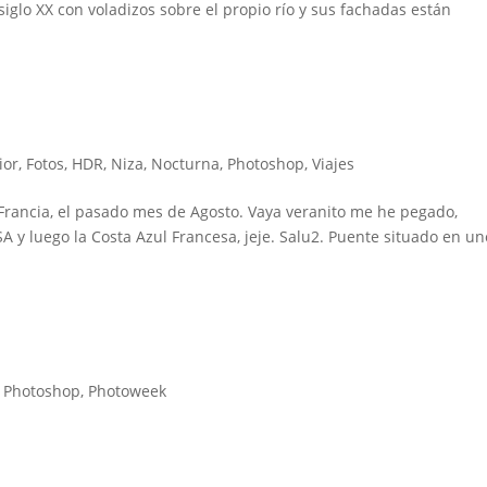
 siglo XX con voladizos sobre el propio río y sus fachadas están
ior
,
Fotos
,
HDR
,
Niza
,
Nocturna
,
Photoshop
,
Viajes
 Francia, el pasado mes de Agosto. Vaya veranito me he pegado,
 y luego la Costa Azul Francesa, jeje. Salu2. Puente situado en u
,
Photoshop
,
Photoweek