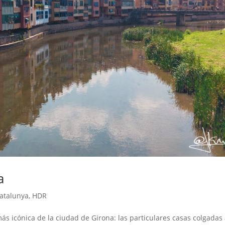
a
atalunya
,
HDR
s icónica de la ciudad de Girona: las particulares casas colgadas