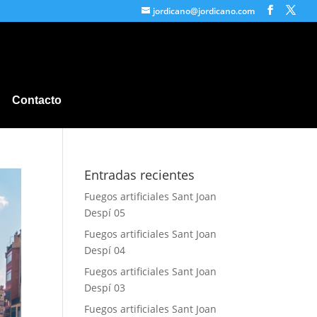
jordicano@jordicano.com
Contacto
Entradas recientes
Fuegos artificiales Sant Joan
Despí 05
Fuegos artificiales Sant Joan
Despí 04
Fuegos artificiales Sant Joan
Despí 03
Fuegos artificiales Sant Joan