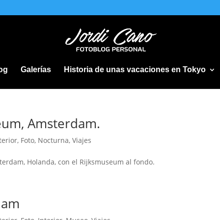
og
Galerías
Historia de unas vacaciones en Tokyo
eum, Amsterdam.
terior
,
Foto
,
Nocturna
,
Viajes
terdam, Holanda, con el Rijksmuseum al fondo.
dam