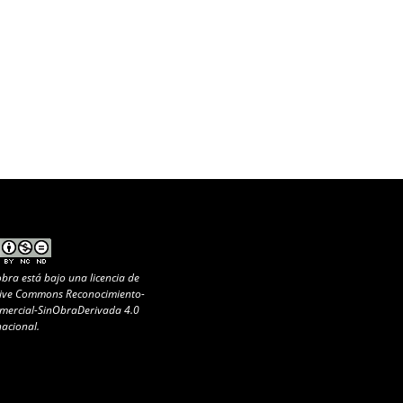
obra está bajo una
licencia de
ive Commons Reconocimiento-
ercial-SinObraDerivada 4.0
nacional
.