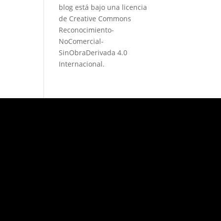
blog está bajo una
licencia
de Creative Commons
Reconocimiento-
NoComercial-
SinObraDerivada 4.0
Internacional
.