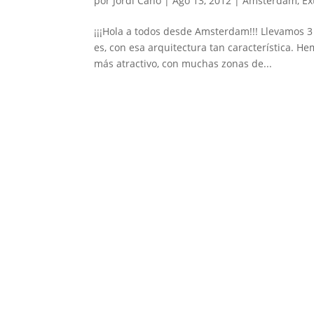
por
Jordi Cano
|
Ago 13, 2012
|
Amsterdam
,
Ex
¡¡¡Hola a todos desde Amsterdam!!! Llevamos 3 
es, con esa arquitectura tan característica. He
más atractivo, con muchas zonas de...