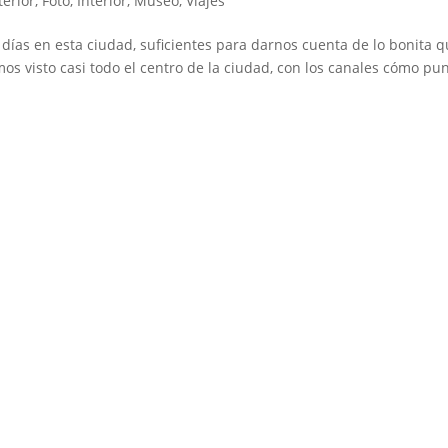
terior
,
Foto
,
Interior
,
Museo
,
Viajes
días en esta ciudad, suficientes para darnos cuenta de lo bonita 
mos visto casi todo el centro de la ciudad, con los canales cómo pu