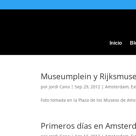
Inicio
Bl
Museumplein y Rijksmus
por
Jordi Cano
|
Sep 29, 2012
|
Amsterdam
,
Ex
Foto tomada en la Plaza de los Museos de Ams
Primeros días en Amster