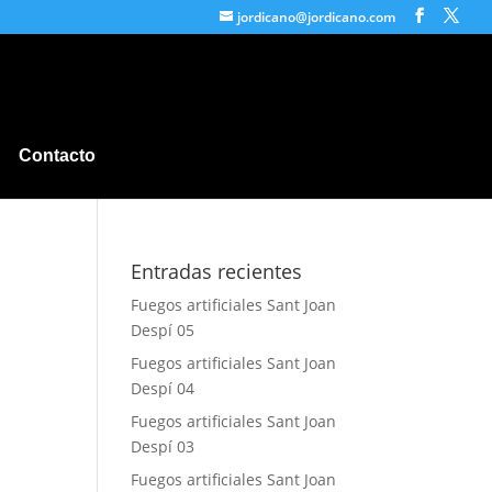
jordicano@jordicano.com
Contacto
Entradas recientes
Fuegos artificiales Sant Joan
Despí 05
Fuegos artificiales Sant Joan
Despí 04
Fuegos artificiales Sant Joan
Despí 03
Fuegos artificiales Sant Joan