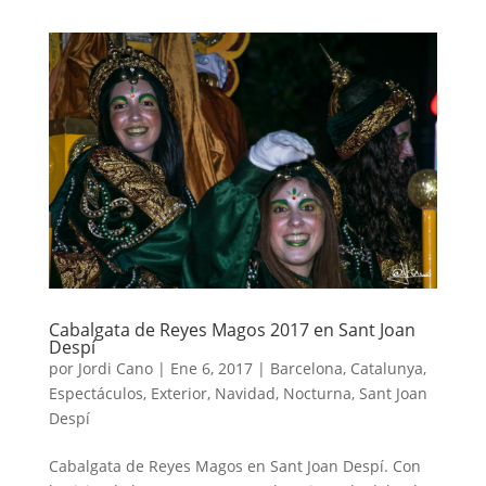
Cabalgata de Reyes Magos 2017 en Sant Joan
Despí
por
Jordi Cano
|
Ene 6, 2017
|
Barcelona
,
Catalunya
,
Espectáculos
,
Exterior
,
Navidad
,
Nocturna
,
Sant Joan
Despí
Cabalgata de Reyes Magos en Sant Joan Despí. Con