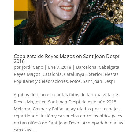
Cabalgata de Reyes Magos en Sant Joan Despí
2018
por
Jordi Cano
|
Ene 7, 2018
|
Barcelona
,
Cabalgata
Reyes Magos
,
Catalonia
,
Catalunya
,
Exterior
,
Fiestas
Populares y Celebraciones
,
Fotos
,
Sant Joan Despí
Aquí os dejo unas cuantas fotos de la cabalgata de
Reyes Magos en Sant Joan Despí de este año 2018.
Melchor, Gaspar y Baltasar, ayudados por sus pajes,
repartiendo ilusión y caramelos entre los niños (y los
no tan niños) de Sant Joan Despí. Acompañaban a las
carrozas...