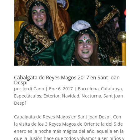
Cabalgata de Reyes Magos 2017 en Sant Joan
Despí
por
Jordi Cano
|
Ene 6, 2017
|
Barcelona
,
Catalunya
,
Espectáculos
,
Exterior
,
Navidad
,
Nocturna
,
Sant Joan
Despí
Cabalgata de Reyes Magos en Sant Joan Despí. Con
la visita de los 3 Reyes Magos de Oriente la del 5 de
enero es la noche más mágica del año, aquella en la
que la ilusión hace que todos volvamos a ser niños y