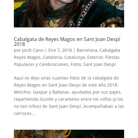
Cabalgata de Reyes Magos en Sant Joan Despí
2018
por
Jordi Cano
|
Ene 7, 2018
|
Barcelona
,
Cabalgata
Reyes Magos
,
Catalonia
,
Catalunya
,
Exterior
,
Fiestas
Populares y Celebraciones
,
Fotos
,
Sant Joan Despí
Aquí os dejo unas cuantas fotos de la cabalgata de
Reyes Magos en Sant Joan Despí de este año 2018.
Melchor, Gaspar y Baltasar, ayudados por sus pajes,
repartiendo ilusión y caramelos entre los niños (y los
no tan niños) de Sant Joan Despí. Acompañaban a las
carrozas...