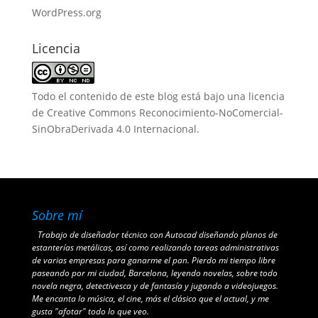
WordPress.org
Licencia
Todo el contenido de este blog está bajo una
licencia
de Creative Commons Reconocimiento-NoComercial-
SinObraDerivada 4.0 Internacional
.
Sobre mí
Trabajo de diseñador técnico con Autocad diseñando planos de
estanterías metálicas, así como realizando tareas administrativas
de varias empresas para ganarme el pan. Pierdo mi tiempo libre
paseando por mi ciudad, Barcelona, leyendo novelas, sobre todo
novela negra, detectivesca y de fantasía y jugando a videojuegos.
Me encanta la música, el cine, más el clásico que el actual, y me
gusta "afotar" todo lo que veo.