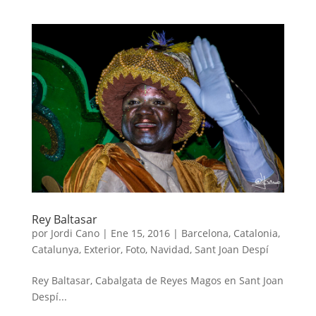
Rey Baltasar
por
Jordi Cano
|
Ene 15, 2016
|
Barcelona
,
Catalonia
,
Catalunya
,
Exterior
,
Foto
,
Navidad
,
Sant Joan Despí
Rey Baltasar, Cabalgata de Reyes Magos en Sant Joan
Despí...