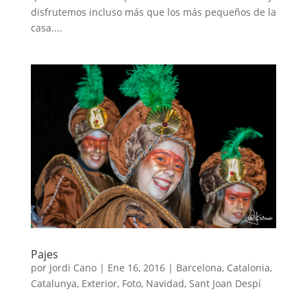
disfrutemos incluso más que los más pequeños de la
casa....
Pajes
por
Jordi Cano
|
Ene 16, 2016
|
Barcelona
,
Catalonia
,
Catalunya
,
Exterior
,
Foto
,
Navidad
,
Sant Joan Despí