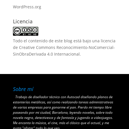
WordPress.org
Licencia
Todo el contenido de este blog está bajo una
licencia
de Creative Commons Reconocimiento-NoComercial-
SinObraDerivada 4.0 Internacional
.
Sobre mí
Trabajo de diseñador técnico con Autocad diseñando planos de
estanterías metálicas, así como realizando tareas administrativas
de varias empresas para ganarme el pan. Pierdo mi tiempo libre
paseando por mi ciudad, Barcelona, leyendo novelas, sobre todo
novela negra, detectivesca y de fantasía y jugando a videojuegos.
Me encanta la música, el cine, más el clásico que el actual, y me
gusta "afotar" todo lo que veo.