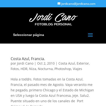
jordicano@jordicano.com
Seleccionar página
Costa Azul, Francia.
por
Jordi Cano
|
Oct 2, 2010
|
Costa Azul
,
Exterior
,
Fotos
,
HDR
,
Niza
,
Nocturna
,
Photoshop
,
Viajes
Hola a tod@s. Fotos tomadas en la Costa Azul,
Francia, el pasado mes de Agosto. Vaya veranito me
he pegado, primero Chicago y el Estado de Michigan
en USA y luego la Costa Azul Francesa, jeje. Salu2.
Puente situado en uno de los canales de Port