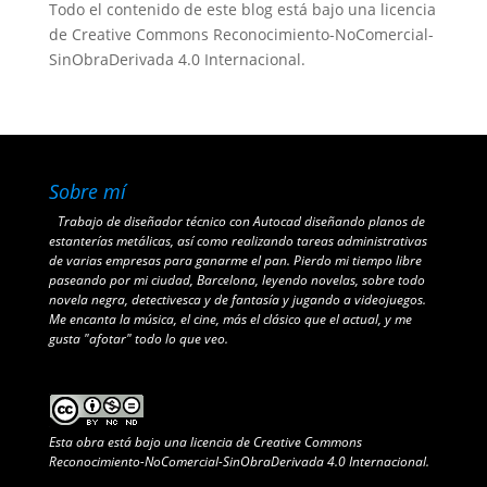
Todo el contenido de este blog está bajo una
licencia
de Creative Commons Reconocimiento-NoComercial-
SinObraDerivada 4.0 Internacional
.
Sobre mí
Trabajo de diseñador técnico con Autocad diseñando planos de
estanterías metálicas, así como realizando tareas administrativas
de varias empresas para ganarme el pan. Pierdo mi tiempo libre
paseando por mi ciudad, Barcelona, leyendo novelas, sobre todo
novela negra, detectivesca y de fantasía y jugando a videojuegos.
Me encanta la música, el cine, más el clásico que el actual, y me
gusta "afotar" todo lo que veo.
Esta obra está bajo una
licencia de Creative Commons
Reconocimiento-NoComercial-SinObraDerivada 4.0 Internacional
.