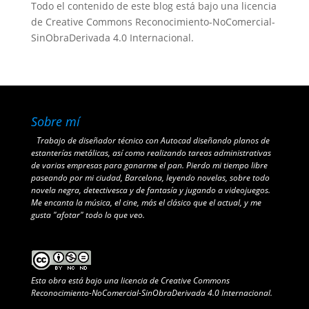
Todo el contenido de este blog está bajo una
licencia
de Creative Commons Reconocimiento-NoComercial-
SinObraDerivada 4.0 Internacional
.
Sobre mí
Trabajo de diseñador técnico con Autocad diseñando planos de
estanterías metálicas, así como realizando tareas administrativas
de varias empresas para ganarme el pan. Pierdo mi tiempo libre
paseando por mi ciudad, Barcelona, leyendo novelas, sobre todo
novela negra, detectivesca y de fantasía y jugando a videojuegos.
Me encanta la música, el cine, más el clásico que el actual, y me
gusta "afotar" todo lo que veo.
Esta obra está bajo una
licencia de Creative Commons
Reconocimiento-NoComercial-SinObraDerivada 4.0 Internacional
.