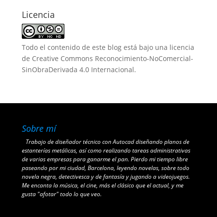
Licencia
Todo el contenido de este blog está bajo una
licencia
de Creative Commons Reconocimiento-NoComercial-
SinObraDerivada 4.0 Internacional
.
Sobre mí
Trabajo de diseñador técnico con Autocad diseñando planos de
estanterías metálicas, así como realizando tareas administrativas
de varias empresas para ganarme el pan. Pierdo mi tiempo libre
paseando por mi ciudad, Barcelona, leyendo novelas, sobre todo
novela negra, detectivesca y de fantasía y jugando a videojuegos.
Me encanta la música, el cine, más el clásico que el actual, y me
gusta "afotar" todo lo que veo.