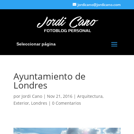
jordicano@jordicano.com
Seleccionar página
Ayuntamiento de
Londres
por
Jordi Cano
|
Nov 21, 2016
|
Arquitectura
,
Exterior
,
Londres
|
0 Comentarios