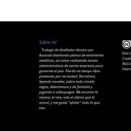
Sobre mí
Trabajo de diseñador técnico con
Esta 
Autocad diseñando planos de estanterías
Creat
metálicas, así como realizando tareas
NoCom
administrativas de varias empresas para
Inter
ganarme el pan. Pierdo mi tiempo libre
paseando por mi ciudad, Barcelona,
leyendo novelas, sobre todo novela
negra, detectivesca y de fantasía y
jugando a videojuegos. Me encanta la
música, el cine, más el clásico que el
actual, y me gusta "afotar" todo lo que
veo.