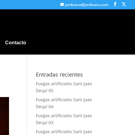
jordicano@jordicano.com
Contacto
Entradas recientes
Fuegos artificiales Sant Joan
Despí 05
Fuegos artificiales Sant Joan
Despí 04
Fuegos artificiales Sant Joan
Despí 03
Fuegos artificiales Sant Joan