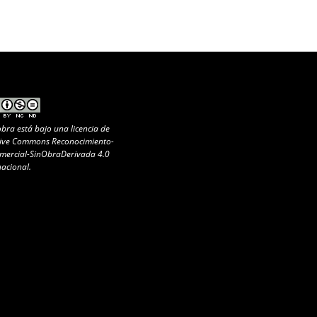
obra está bajo una
licencia de
ive Commons Reconocimiento-
ercial-SinObraDerivada 4.0
nacional
.