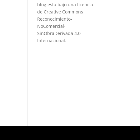
blog está bajo una
licencia
de Creative Commons
Reconocimiento-
NoComercial-
SinObraDerivada 4.0
Internacional
.