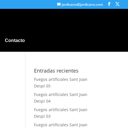
jordicano@jordicano.com
Contacto
Entradas recientes
Fuegos artificiales Sant Joan
Despí 05
Fuegos artificiales Sant Joan
Despí 04
Fuegos artificiales Sant Joan
Despí 03
Fuegos artificiales Sant Joan