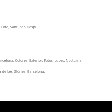
,
Foto
,
Sant Joan Despí
arcelona
,
Colores
,
Exterior
,
Fotos
,
Luces
,
Nocturna
a de Les Glòries, Barcelona.