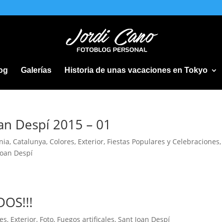
og
Galerías
Historia de unas vacaciones en Tokyo
oan Despí 2015 – 01
nia
,
Catalunya
,
Colores
,
Exterior
,
Fiestas Populares y Celebraciones
,
Joan Despí
DOS!!!
res
,
Exterior
,
Foto
,
Fuegos artificales
,
Sant Joan Despí