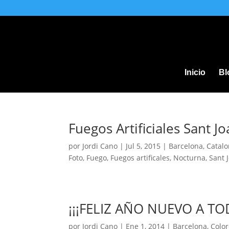
Inicio
Bl
Fuegos Artificiales Sant J
por
Jordi Cano
|
Jul 5, 2015
|
Barcelona
,
Catalo
Foto
,
Fuego
,
Fuegos artificales
,
Nocturna
,
Sant 
¡¡¡FELIZ AÑO NUEVO A TO
por
Jordi Cano
|
Ene 1, 2014
|
Barcelona
,
Colo