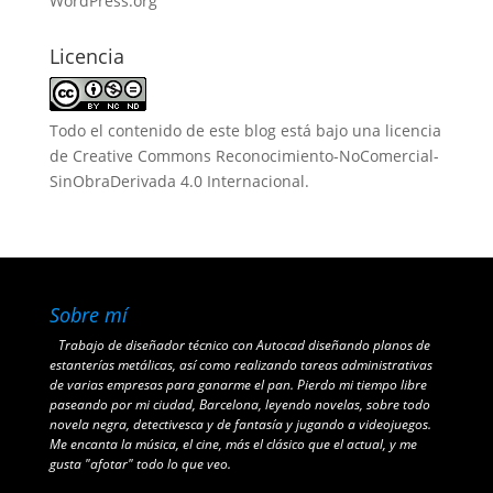
WordPress.org
Licencia
Todo el contenido de este blog está bajo una
licencia
de Creative Commons Reconocimiento-NoComercial-
SinObraDerivada 4.0 Internacional
.
Sobre mí
Trabajo de diseñador técnico con Autocad diseñando planos de
estanterías metálicas, así como realizando tareas administrativas
de varias empresas para ganarme el pan. Pierdo mi tiempo libre
paseando por mi ciudad, Barcelona, leyendo novelas, sobre todo
novela negra, detectivesca y de fantasía y jugando a videojuegos.
Me encanta la música, el cine, más el clásico que el actual, y me
gusta "afotar" todo lo que veo.