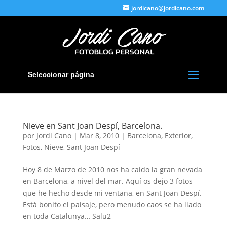
jordicano@jordicano.com
Seleccionar página
Nieve en Sant Joan Despí, Barcelona.
por
Jordi Cano
|
Mar 8, 2010
|
Barcelona
,
Exterior
,
Fotos
,
Nieve
,
Sant Joan Despí
Hoy 8 de Marzo de 2010 nos ha caido la gran nevada
en Barcelona, a nivel del mar. Aquí os dejo 3 fotos
que he hecho desde mi ventana, en Sant Joan Despí.
Está bonito el paisaje, pero menudo caos se ha liado
en toda Catalunya… Salu2