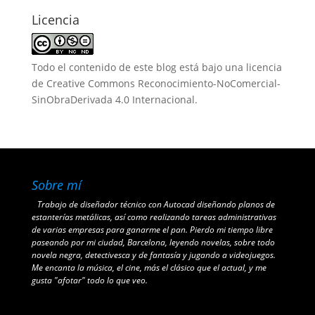
Licencia
Todo el contenido de este blog está bajo una
licencia
de Creative Commons Reconocimiento-NoComercial-
SinObraDerivada 4.0 Internacional
.
Sobre mí
Trabajo de diseñador técnico con Autocad diseñando planos de
estanterías metálicas, así como realizando tareas administrativas
de varias empresas para ganarme el pan. Pierdo mi tiempo libre
paseando por mi ciudad, Barcelona, leyendo novelas, sobre todo
novela negra, detectivesca y de fantasía y jugando a videojuegos.
Me encanta la música, el cine, más el clásico que el actual, y me
gusta "afotar" todo lo que veo.