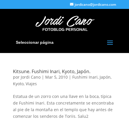
jordicano@jordicano.com
Seleccionar página
Kitsune. Fushimi Inari, Kyoto, Japón.
por
Jordi Cano
|
Mar 5, 2010
|
Fushimi Inari
,
Japón
,
Kyoto
,
Viajes
Estatua de un zorro con una llave en la boca, típica
de Fushimi Inari. Esta concretamente se encontraba
al pie de la montaña en el templo que hay antes de
comenzar los senderos de Toriis. Salu2