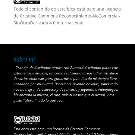
Todo el contenido de este blog está bajo una
licencia
de Creative Commons Reconocimiento-NoComercial-
SinObraDerivada 4.0 Internacional
.
Sobre mí
Trabajo de diseñador técnico con Autocad diseñando planos de
estanterías metálicas, así como realizando tareas administrativas
de varias empresas para ganarme el pan. Pierdo mi tiempo libre
paseando por mi ciudad, Barcelona, leyendo novelas, sobre todo
novela negra, detectivesca y de fantasía y jugando a videojuegos.
Me encanta la música, el cine, más el clásico que el actual, y me
gusta "afotar" todo lo que veo.
Esta obra está bajo una
licencia de Creative Commons
Reconocimiento-NoComercial-SinObraDerivada 4.0 Internacional
.