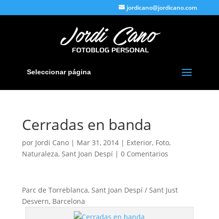
jordicano@jordicano.com
Seleccionar página
Cerradas en banda
por
Jordi Cano
|
Mar 31, 2014
|
Exterior
,
Foto
,
Naturaleza
,
Sant Joan Despí
|
0 Comentarios
Parc de Torreblanca, Sant Joan Despí / Sant Just
Desvern, Barcelona