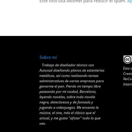
Este sitio usa Akismet para reducir el spam.
Ap
Sobre mí
Trabajo de diseñador técnico con
Esta 
Autocad diseñando planos de estanterías
Creat
metálicas, así como realizando tareas
NoCom
administrativas de varias empresas para
Inter
ganarme el pan. Pierdo mi tiempo libre
paseando por mi ciudad, Barcelona,
leyendo novelas, sobre todo novela
negra, detectivesca y de fantasía y
jugando a videojuegos. Me encanta la
música, el cine, más el clásico que el
actual, y me gusta "afotar" todo lo que
veo.