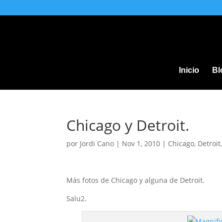
Inicio
Bl
Chicago y Detroit.
por
Jordi Cano
|
Nov 1, 2010
|
Chicago
,
Detroit
Más fotos de Chicago y alguna de Detroit.
Salu2.