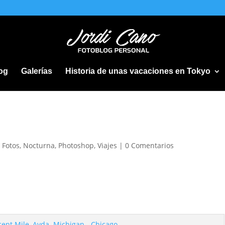
og
Galerías
Historia de unas vacaciones en Tokyo
,
Fotos
,
Nocturna
,
Photoshop
,
Viajes
|
0 Comentarios