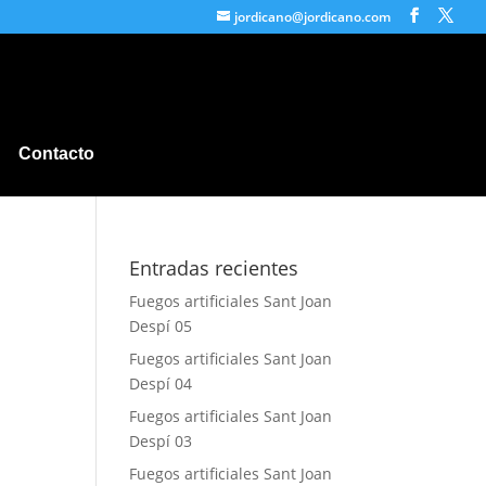
jordicano@jordicano.com
Contacto
Entradas recientes
Fuegos artificiales Sant Joan
Despí 05
Fuegos artificiales Sant Joan
Despí 04
Fuegos artificiales Sant Joan
Despí 03
Fuegos artificiales Sant Joan