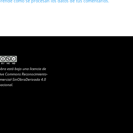
rende cómo se procesan los datos de tus comentarios.
obra está bajo una
licencia de
ive Commons Reconocimiento-
ercial-SinObraDerivada 4.0
nacional
.