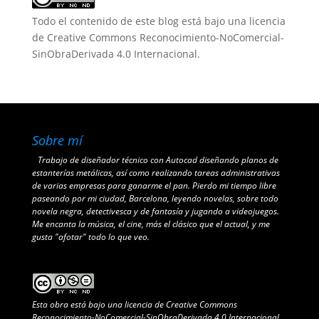
Todo el contenido de este blog está bajo una
licencia
de Creative Commons Reconocimiento-NoComercial-
SinObraDerivada 4.0 Internacional
.
Sobre mí
Trabajo de diseñador técnico con Autocad diseñando planos de
estanterías metálicas, así como realizando tareas administrativas
de varias empresas para ganarme el pan. Pierdo mi tiempo libre
paseando por mi ciudad, Barcelona, leyendo novelas, sobre todo
novela negra, detectivesca y de fantasía y jugando a videojuegos.
Me encanta la música, el cine, más el clásico que el actual, y me
gusta "afotar" todo lo que veo.
Esta obra está bajo una
licencia de Creative Commons
Reconocimiento-NoComercial-SinObraDerivada 4.0 Internacional
.