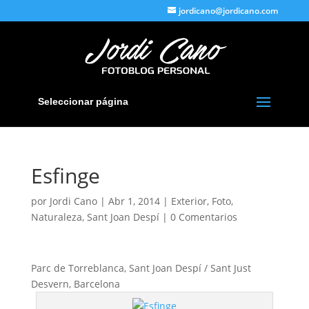
jordicano@jordicano.com
Seleccionar página
Esfinge
por
Jordi Cano
|
Abr 1, 2014
|
Exterior
,
Foto
,
Naturaleza
,
Sant Joan Despí
|
0 Comentarios
Parc de Torreblanca, Sant Joan Despí / Sant Just
Desvern, Barcelona