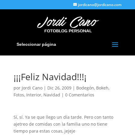
jordicano@jordicano.com
Seleccionar página
¡¡¡Feliz Navidad!!!¡
por
Jordi Cano
|
Dic 26, 2009
|
Bodegón
,
Bokeh
,
Fotos
,
Interior
,
Navidad
|
0 Comentarios
Sí, sí. Ya se que llego un día tarde. Pero con tanto
ajetreo de comidas con la familia uno no tiene
tiempo para estas cosas, jejeje