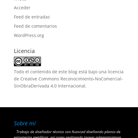
Acceder
Feed de entradas
Feed de comentarios
WordPress.org
Licencia
Todo el contenido de este blog está bajo una
licencia
de Creative Commons Reconocimiento-NoComercial-
SinObraDerivada 4.0 Internacional
.
Sobre mí
Trabajo de diseñador técnico con Autocad diseñando planos de
estanterías metálicas, así como realizando tareas administrativas