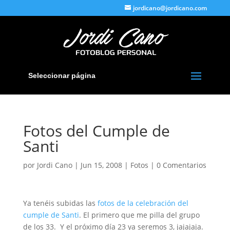
jordicano@jordicano.com
Seleccionar página
Fotos del Cumple de
Santi
por
Jordi Cano
|
Jun 15, 2008
|
Fotos
|
0 Comentarios
Ya tenéis subidas las
fotos de la celebración del
cumple de Santi
. El primero que me pilla del grupo
de los 33. Y el próximo día 23 ya seremos 3, jajajaja.