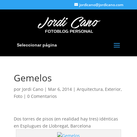
jordicano@jordicano.com
Seleccionar página
Gemelos
por
Jordi Cano
|
Mar 6, 2014
|
Arquitectura
,
Exterior
,
Foto
|
0 Comentarios
Dos torres de pisos (en realidad hay tres) idénticas
en Esplugues de Llobregat, Barcelona