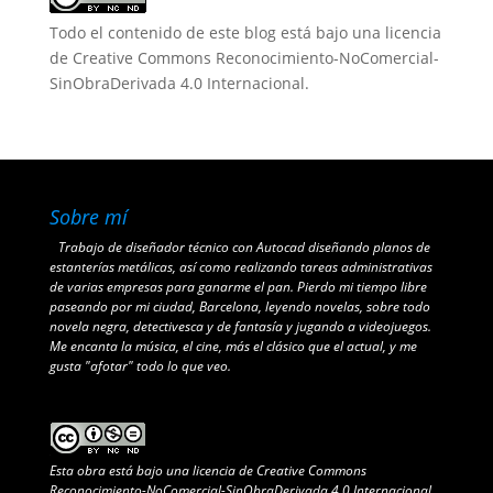
Todo el contenido de este blog está bajo una
licencia
de Creative Commons Reconocimiento-NoComercial-
SinObraDerivada 4.0 Internacional
.
Sobre mí
Trabajo de diseñador técnico con Autocad diseñando planos de
estanterías metálicas, así como realizando tareas administrativas
de varias empresas para ganarme el pan. Pierdo mi tiempo libre
paseando por mi ciudad, Barcelona, leyendo novelas, sobre todo
novela negra, detectivesca y de fantasía y jugando a videojuegos.
Me encanta la música, el cine, más el clásico que el actual, y me
gusta "afotar" todo lo que veo.
Esta obra está bajo una
licencia de Creative Commons
Reconocimiento-NoComercial-SinObraDerivada 4.0 Internacional
.