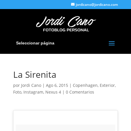
jordicano@jordicano.com
Seleccionar página
La Sirenita
por
Jordi Cano
|
Ago 6, 2015
|
Copenhagen
,
Exterior
,
Foto
,
Instagram
,
Nexus 4
|
0 Comentarios