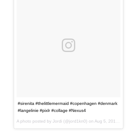
#sirenita #thelittlemermaid #copenhagen #denmark
#langelinie #pixlr #collage #Nexus4
A photo posted by Jordi (@jord1kn0) on
Aug 5, 2015 at 9:20am PDT