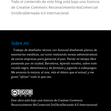
Todo el contenido de este blog está bajo una
licencia
de Creative Commons Reconocimiento-NoComercial-
SinObraDerivada 4.0 Internacional
.
Sobre mí
Trabajo de diseñador técnico con Autocad diseñando planos de
estanterías metálicas, así como realizando tareas administrativas
de varias empresas para ganarme el pan. Pierdo mi tiempo libre
paseando por mi ciudad, Barcelona, leyendo novelas, sobre todo
novela negra, detectivesca y de fantasía y jugando a videojuegos.
Me encanta la música, el cine, más el clásico que el actual, y me
gusta "afotar" todo lo que veo.
Esta obra está bajo una
licencia de Creative Commons
Reconocimiento-NoComercial-SinObraDerivada 4.0 Internacional
.