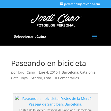
jordicano@jordicano.com
Seleccionar página
Paseando en bicicleta
por
Jordi Cano
|
Ene 4, 2015
|
Barcelona
,
Catalonia
,
Catalunya
,
Exterior
,
Foto
|
0 Comentarios
Festes de la Mercè. Passeig de Sant Joan, Barcelona.