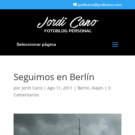
jordicano@jordicano.com
Seleccionar página
Seguimos en Berlín
por
Jordi Cano
|
Ago 11, 2011
|
Berlín
,
Viajes
|
0
Comentarios