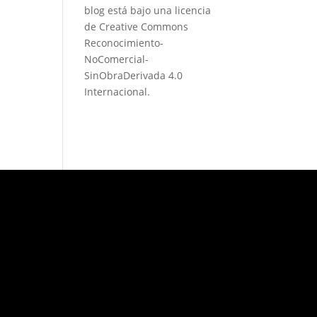
blog está bajo una
licencia
de Creative Commons
Reconocimiento-
NoComercial-
SinObraDerivada 4.0
Internacional
.