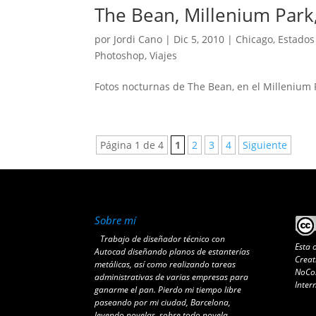
The Bean, Millenium Park
por
Jordi Cano
|
Dic 5, 2010
|
Chicago
,
Estados
Photoshop
,
Viajes
Fotos nocturnas de The Bean, en el Millenium 
Página 1 de 4
1
2
3
4
Siguiente
Sobre mí
Trabajo de diseñador técnico con
Esta 
Autocad diseñando planos de estanterías
Creat
metálicas, así como realizando tareas
NoCom
administrativas de varias empresas para
Inter
ganarme el pan. Pierdo mi tiempo libre
paseando por mi ciudad, Barcelona,
leyendo novelas, sobre todo novela