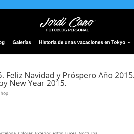
og
Galerías
Historia de unas vacaciones en Tokyo
5. Feliz Navidad y Próspero Año 2015
py New Year 2015.
shop
arcelona
,
Colores
,
Exterior
,
Fotos
,
Luces
,
Nocturna