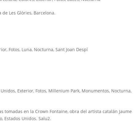
a de Les Glòries, Barcelona.
rior
,
Fotos
,
Luna
,
Nocturna
,
Sant Joan Despí
 Unidos
,
Exterior
,
Fotos
,
Millenium Park
,
Monumentos
,
Nocturna
,
as tomadas en la Crown Fontaine, obra del artista catalán Jaume
o, Estados Unidos. Salu2.