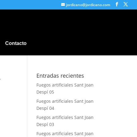
jordicano@jordicano.com
Contacto
.
Entradas recientes
Fuegos artificiales Sant Joan
Despí 05
Fuegos artificiales Sant Joan
Despí 04
Fuegos artificiales Sant Joan
Despí 03
Fuegos artificiales Sant Joan