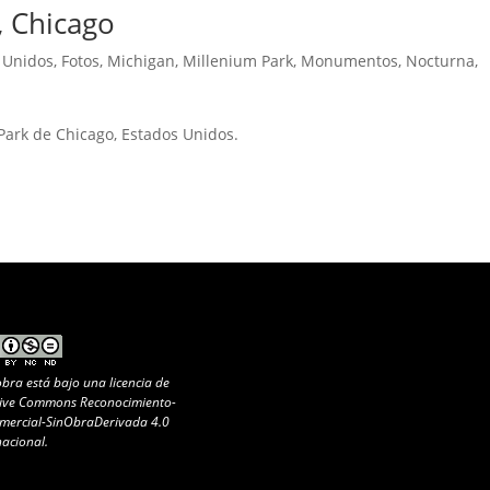
, Chicago
 Unidos
,
Fotos
,
Michigan
,
Millenium Park
,
Monumentos
,
Nocturna
,
Park de Chicago, Estados Unidos.
obra está bajo una
licencia de
ive Commons Reconocimiento-
ercial-SinObraDerivada 4.0
nacional
.