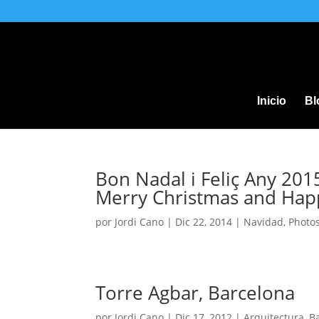
Inicio
Bl
Bon Nadal i Feliç Any 201
Merry Christmas and Hap
por
Jordi Cano
|
Dic 22, 2014
|
Navidad
,
Photo
Torre Agbar, Barcelona
por
Jordi Cano
|
Dic 17, 2012
|
Arquitectura
,
B