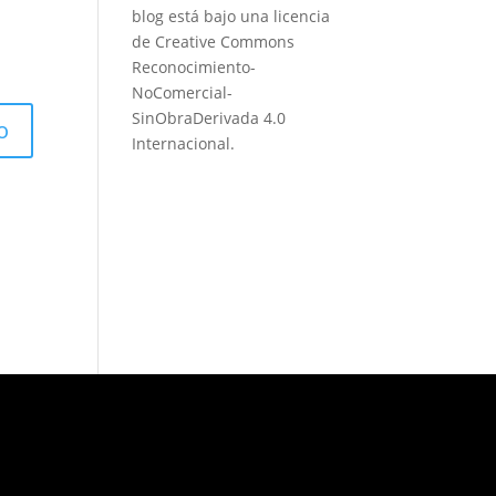
blog está bajo una
licencia
de Creative Commons
Reconocimiento-
NoComercial-
SinObraDerivada 4.0
Internacional
.