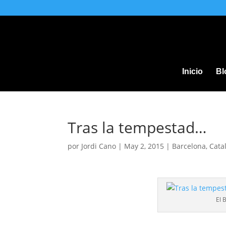
Inicio
Bl
Tras la tempestad…
por
Jordi Cano
|
May 2, 2015
|
Barcelona
,
Cata
El 