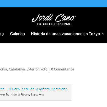
og
Galerías
Historia de unas vacaciones en Tokyo
lonia
,
Catalunya
,
Exterior
,
Foto
|
0 Comentarios
Born, barri de la Ribera, Barcelona