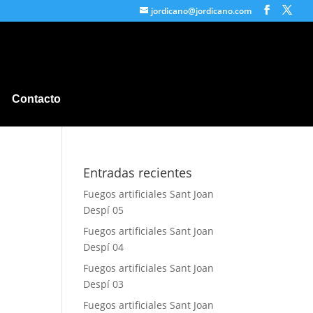
jordicano@jordicano.com
Contacto
Entradas recientes
Fuegos artificiales Sant Joan
Despí 05
Fuegos artificiales Sant Joan
Despí 04
Fuegos artificiales Sant Joan
Despí 03
Fuegos artificiales Sant Joan